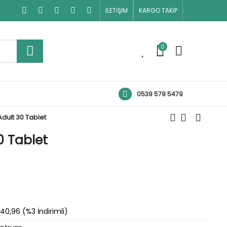
İLETİŞİM
KARGO TAKİP
0
0
0539 579 5479
ult 30 Tablet
 Tablet
40,96 (%3 İndirimli)