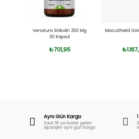
500 Mg
Venatura Sitikolin 250 Mg
MacuShield Gol
a 60
30 Kapsül
₺701,95
₺1.167
Fiyat
Trend
Aynı Gün Kargo
Saat 16 ya kadar gelen
S
siparişler aynı gün kargo
e