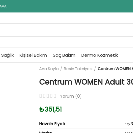
DAVA
Sağlık
Kişisel Bakım
Saç Bakım
Dermo Kozmetik
Ana Sayfa
Besin Takviyesi
Centrum WOMEN Ad
Centrum WOMEN Adult 30
Yorum (
0
)
₺351,51
Havale Fiyatı
: ₺3