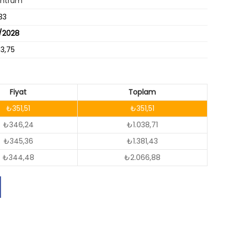
ntrum
33
3/2028
73,75
Fiyat
Toplam
₺351,51
₺351,51
₺346,24
₺1.038,71
₺345,36
₺1.381,43
₺344,48
₺2.066,88