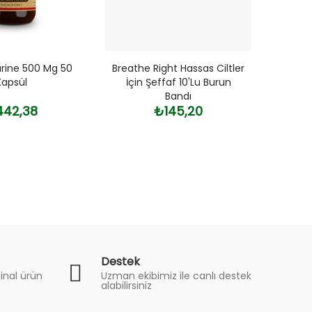
urine 500 Mg 50
Breathe Right Hassas Ciltler
Hair
Kapsül
İçin Şeffaf 10'lu Burun
Er
Bandı
Dökü
42,38
₺145,20
Destek
inal ürün
Uzman ekibimiz ile canlı destek
alabilirsiniz