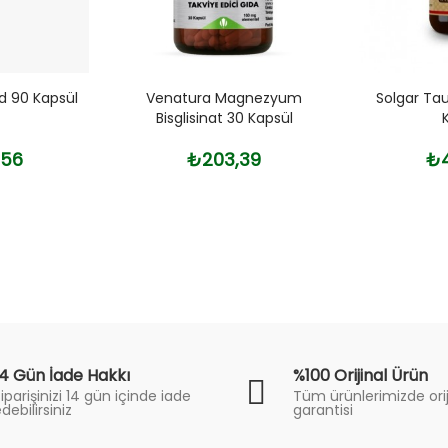
d 90 Kapsül
Venatura Magnezyum
Solgar Ta
Bisglisinat 30 Kapsül
,56
₺203,39
₺4
14 Gün İade Hakkı
%100 Orijinal Ürün
iparişinizi 14 gün içinde iade
Tüm ürünlerimizde orij
debilirsiniz
garantisi