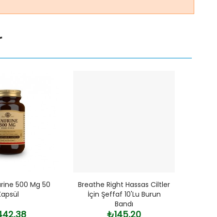
r
urine 500 Mg 50
Breathe Right Hassas Ciltler
Hair
Kapsül
İçin Şeffaf 10'lu Burun
Er
Bandı
Dökü
42,38
₺145,20