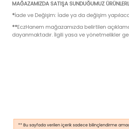
MAĞAZAMIZDA SATIŞA SUNDUĞUMUZ ÜRÜNLERLE 
*
İade ve Değişim: İade ya da değişim yapılaca
**
EczHanem mağazamızda belirtilen açıklamalar,
dayanmaktadır. İlgili yasa ve yönetmelikler g
** Bu sayfada verilen içerik sadece bilinçlendirme amaç