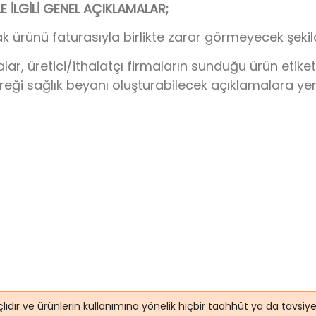
İLGİLİ GENEL AÇIKLAMALAR;
k ürünü faturasıyla birlikte zarar görmeyecek şeki
 üretici/ithalatçı firmaların sunduğu ürün etiketi/
ereği sağlık beyanı oluşturabilecek açıklamalara ye
lıdır ve ürünlerin kullanımına yönelik hiçbir taahhüt ya da tavsi