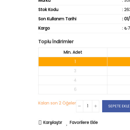
Marka
:
So
Stok Kodu
: 26
Son Kullanım Tarihi
: 01
Kargo
: ₺
Toplu İndirimler
Min. Adet
1
3
4
6
Kalan son
2 Öğeler
SEPETE EKLE
Karşılaştır
Favorilere Ekle