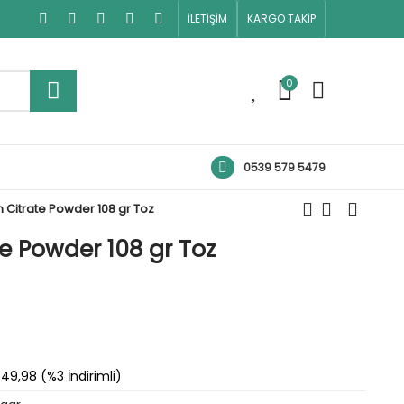
İLETİŞİM
KARGO TAKİP
0
0
0539 579 5479
Citrate Powder 108 gr Toz
e Powder 108 gr Toz
49,98 (%3 İndirimli)