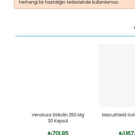
herhangi bir hastalığın tedavisinde kullanılamaz.
500 Mg
Venatura Sitikolin 250 Mg
MacuShield Gol
a 60
30 Kapsül
₺701,95
₺1.167