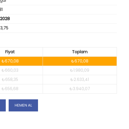
lgar
31
/2028
73,75
Fiyat
Toplam
₺670,08
₺670,08
₺660,03
₺1.980,09
₺658,35
₺2.633,41
₺656,68
₺3.940,07
HEMEN AL