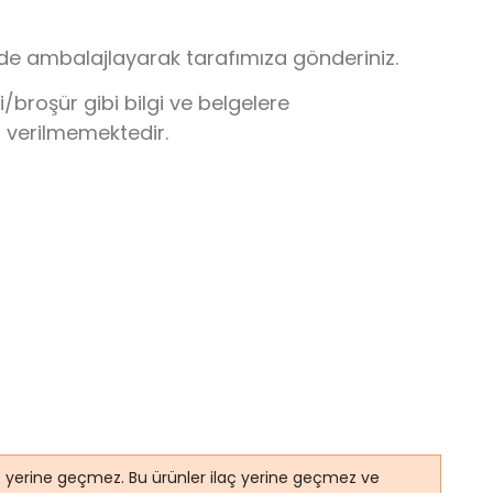
lde ambalajlayarak tarafımıza gönderiniz.
broşür gibi bilgi ve belgelere
r verilmemektedir.
ye yerine geçmez. Bu ürünler ilaç yerine geçmez ve