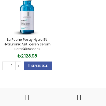
La Roche Posay Hyalu B5
Hyalüronik Asit İçeren Serum
Dermokozmetik
30 Ml
₺2.123,98
SEPETE EKLE
Fiyat
Trend