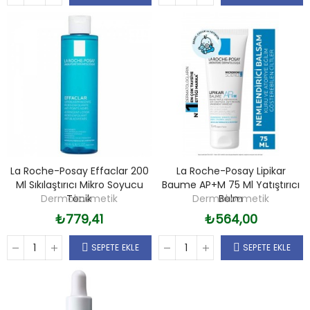
La Roche-Posay Effaclar 200
La Roche-Posay Lipikar
Ml Sıkılaştırıcı Mikro Soyucu
Baume AP+M 75 Ml Yatıştırıcı
Dermokozmetik
Tonik
Dermokozmetik
Balm
₺779,41
₺564,00
SEPETE EKLE
SEPETE EKLE