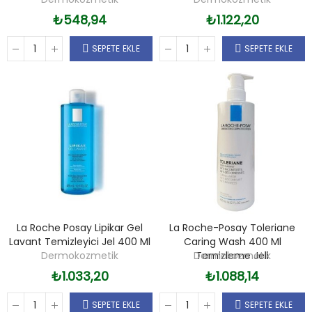
₺548,94
₺1.122,20
SEPETE EKLE
SEPETE EKLE
La Roche Posay Lipikar Gel
La Roche-Posay Toleriane
Lavant Temizleyici Jel 400 Ml
Caring Wash 400 Ml
Dermokozmetik
Dermokozmetik
Temizleme Jeli
₺1.033,20
₺1.088,14
SEPETE EKLE
SEPETE EKLE