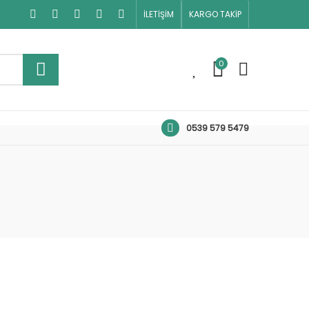
İLETİŞİM
KARGO TAKİP
0
0
0539 579 5479