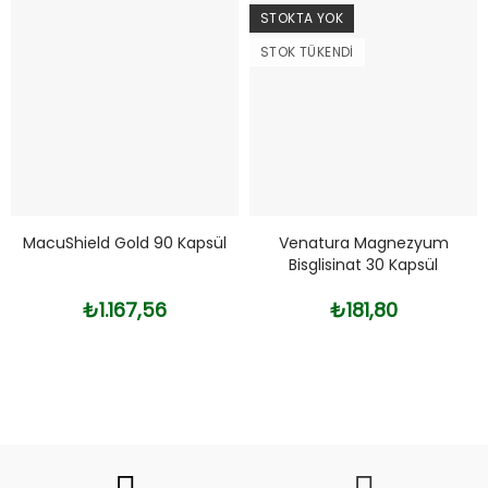
STOKTA YOK
STOK TÜKENDI
MacuShield Gold 90 Kapsül
Venatura Magnezyum
Bisglisinat 30 Kapsül
₺1.167,56
₺181,80
Fiyat