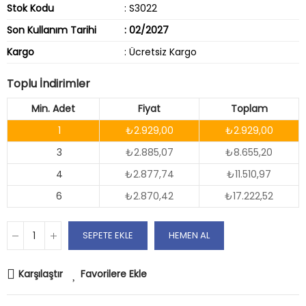
Stok Kodu
: S3022
Son Kullanım Tarihi
: 02/2027
Kargo
:
Ücretsiz Kargo
Toplu İndirimler
Min. Adet
Fiyat
Toplam
1
₺2.929,00
₺2.929,00
3
₺2.885,07
₺8.655,20
4
₺2.877,74
₺11.510,97
6
₺2.870,42
₺17.222,52
SEPETE EKLE
HEMEN AL
Karşılaştır
Favorilere Ekle