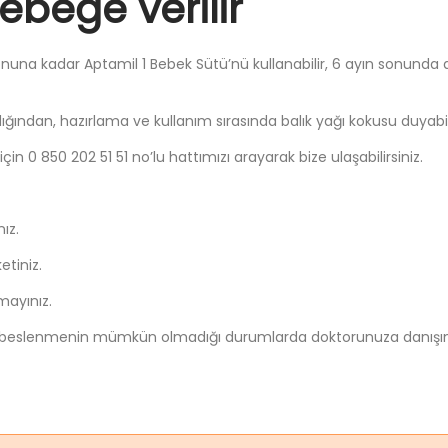
ebeğe verilir
sonuna kadar Aptamil 1 Bebek Sütü’nü kullanabilir, 6 ayın sonund
dığından, hazırlama ve kullanım sırasında balık yağı kokusu duyabili
 için 0 850 202 51 51 no’lu hattımızı arayarak bize ulaşabilirsiniz.
ız.
etiniz.
mayınız.
 beslenmenin mümkün olmadığı durumlarda doktorunuza danışınız.