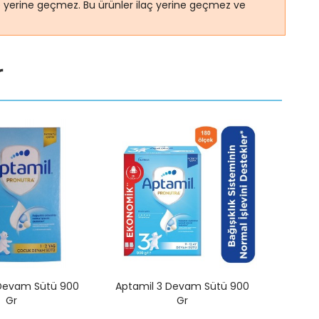
ye yerine geçmez. Bu ürünler ilaç yerine geçmez ve
r
 Devam Sütü 900
Aptamil 3 Devam Sütü 900
Aptam
Gr
Gr