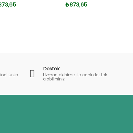
73,65
₺873,65
Destek
inal ürün
Uzman ekibimiz ile canlı destek
alabilirsiniz