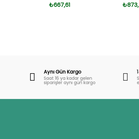
₺667,61
₺873
Fiyat
Trend
Aynı Gün Kargo
Saat 16 ya kadar gelen
S
siparişler aynı gün kargo
e