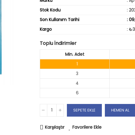
Marka
:
Ap
Stok Kodu
: 20
Son Kullanım Tarihi
: 0
Kargo
: ₺
Toplu İndirimler
Min. Adet
1
3
4
6
SEPETE EKLE
HEMEN AL
Karşılaştır
Favorilere Ekle