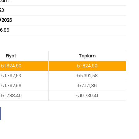
tamil
23
9/2026
36,86
Fiyat
Toplam
₺1.824,90
₺1.824,90
₺1.797,53
₺5.392,58
₺1.792,96
₺7.171,86
₺1.788,40
₺10.730,41