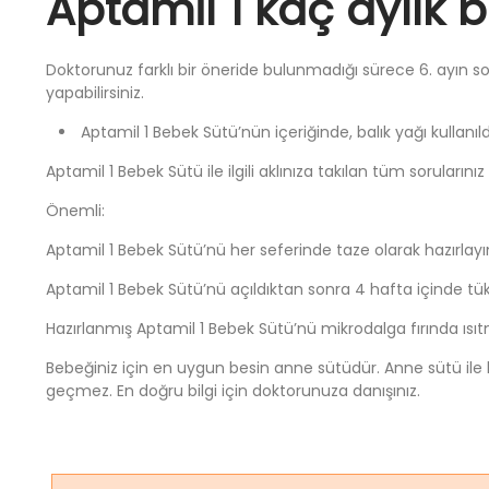
Aptamil 1 kaç aylık b
Doktorunuz farklı bir öneride bulunmadığı sürece 6. ayın 
yapabilirsiniz.
Aptamil 1 Bebek Sütü’nün içeriğinde, balık yağı kullanıl
Aptamil 1 Bebek Sütü ile ilgili aklınıza takılan tüm sorularınız
Önemli:
Aptamil 1 Bebek Sütü’nü her seferinde taze olarak hazırlayın
Aptamil 1 Bebek Sütü’nü açıldıktan sonra 4 hafta içinde tük
Hazırlanmış Aptamil 1 Bebek Sütü’nü mikrodalga fırında ısıt
Bebeğiniz için en uygun besin anne sütüdür. Anne sütü ile
geçmez. En doğru bilgi için doktorunuza danışınız.