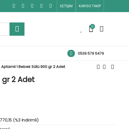
İLETİŞİM
KARGO TAKİP
0
0
0539 579 5479
Aptamil 1 Bebek Sütü 900 gr 2 Adet
 gr 2 Adet
.770,15 (%3 İndirimli)