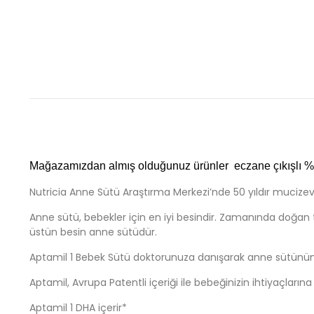
Mağazamızdan almış olduğunuz ürünler eczane çıkışlı %10
Nutricia Anne Sütü Araştırma Merkezi’nde 50 yıldır mucizevi
Anne sütü, bebekler için en iyi besindir. Zamanında doğan tüm
üstün besin anne sütüdür.
Aptamil 1 Bebek Sütü doktorunuza danışarak anne sütünün v
Aptamil, Avrupa Patentli içeriği ile bebeğinizin ihtiyaçların
Aptamil 1 DHA içerir*