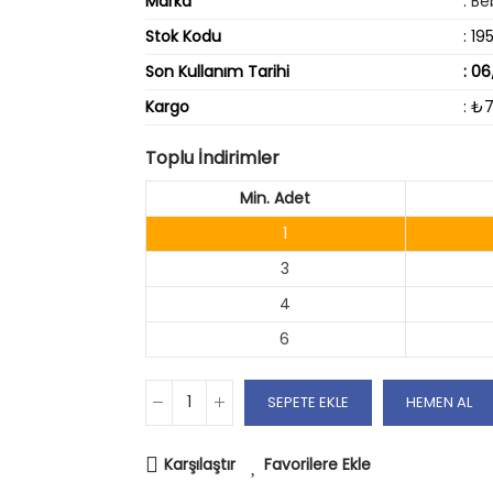
Marka
:
Be
Stok Kodu
: 19
Son Kullanım Tarihi
: 0
Kargo
: ₺
Toplu İndirimler
Min. Adet
1
3
4
6
SEPETE EKLE
HEMEN AL
Karşılaştır
Favorilere Ekle