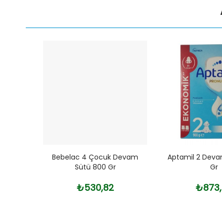
tü 800
Bebelac 4 Çocuk Devam
Aptamil 2 Deva
Sütü 800 Gr
Gr
₺530,82
₺873