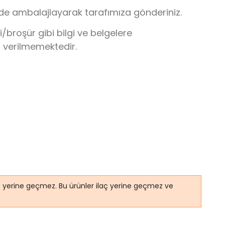
lde ambalajlayarak tarafımıza gönderiniz.
broşür gibi bilgi ve belgelere
r verilmemektedir.
ye yerine geçmez. Bu ürünler ilaç yerine geçmez ve