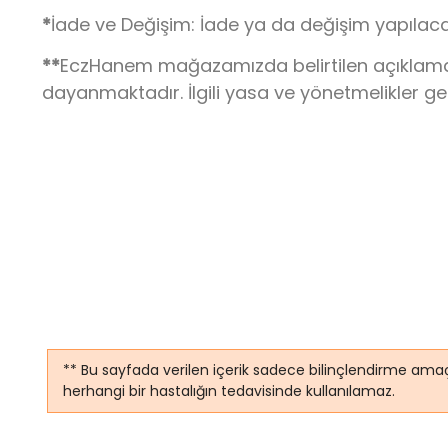
*
İade ve Değişim: İade ya da değişim yapılaca
**
EczHanem mağazamızda belirtilen açıklamalar,
dayanmaktadır. İlgili yasa ve yönetmelikler g
** Bu sayfada verilen içerik sadece bilinçlendirme amaç
herhangi bir hastalığın tedavisinde kullanılamaz.