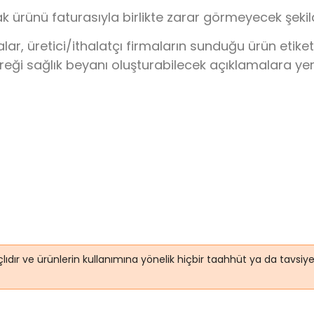
k ürünü faturasıyla birlikte zarar görmeyecek şeki
 üretici/ithalatçı firmaların sunduğu ürün etiketi/
ereği sağlık beyanı oluşturabilecek açıklamalara ye
lıdır ve ürünlerin kullanımına yönelik hiçbir taahhüt ya da tavsi