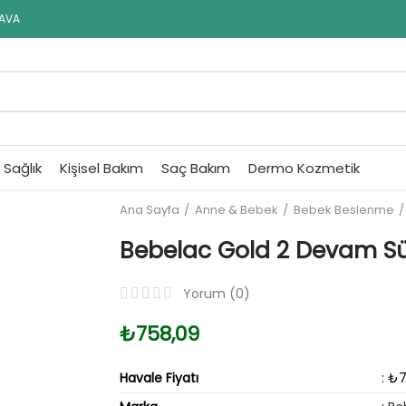
DAVA
Sağlık
Kişisel Bakım
Saç Bakım
Dermo Kozmetik
Ana Sayfa
Anne & Bebek
Bebek Beslenme
Bebelac Gold 2 Devam Sü
Yorum (
0
)
₺758,09
Havale Fiyatı
: ₺7