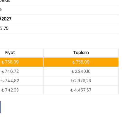
belac
55
6/2027
73,75
Fiyat
Toplam
₺758,09
₺758,09
₺746,72
₺2.240,16
₺744,82
₺2.979,29
₺742,93
₺4.457,57