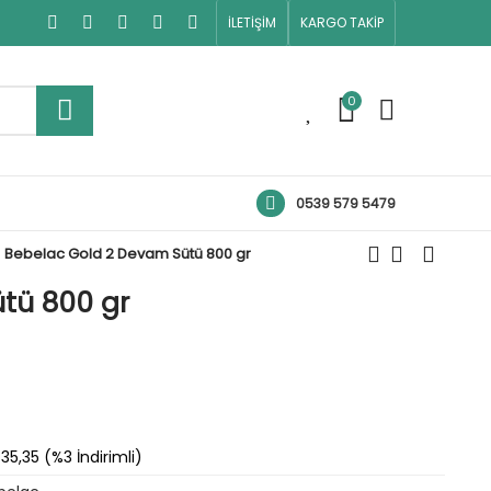
İLETİŞİM
KARGO TAKİP
0
0
0539 579 5479
Bebelac Gold 2 Devam Sütü 800 gr
tü 800 gr
35,35 (%3 İndirimli)