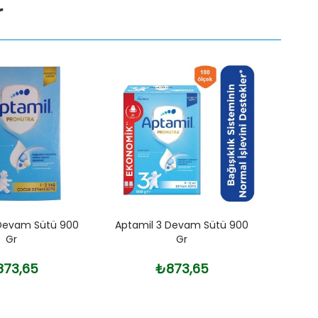
r
 Devam Sütü 900
Aptamil 3 Devam Sütü 900
Aptam
Gr
Gr
73,65
₺873,65