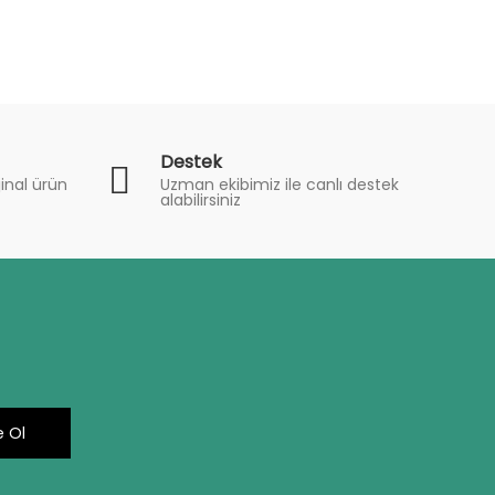
Destek
inal ürün
Uzman ekibimiz ile canlı destek
alabilirsiniz
 Ol