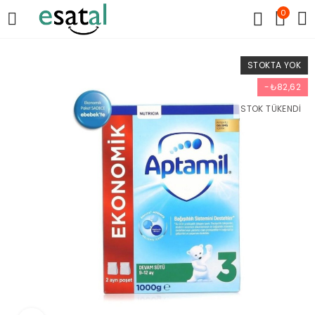
0
STOKTA YOK
-₺82,62
STOK TÜKENDI