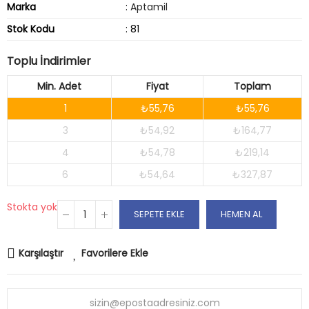
Marka
:
Aptamil
Stok Kodu
: 81
Toplu İndirimler
Min. Adet
Fiyat
Toplam
1
₺55,76
₺55,76
3
₺54,92
₺164,77
4
₺54,78
₺219,14
6
₺54,64
₺327,87
Stokta yok
SEPETE EKLE
HEMEN AL
Karşılaştır
Favorilere Ekle