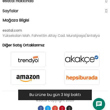
esatal Hakkında
Sayfalar
Mağaza Bilgisi
esatal.com
Yüksekalan Mah. Fahrettin Altay Cad. Muratpaşa/Antalya
Diğer Satış Ortaklarımız
Bu ürüne bu gün 3 kişi baktı
eSatal Copyright 2026
chat