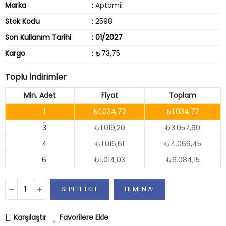
Marka
:
Aptamil
Stok Kodu
: 2598
Son Kullanım Tarihi
: 01/2027
Kargo
: ₺73,75
Toplu İndirimler
Min. Adet
Fiyat
Toplam
1
₺1.034,72
₺1.034,72
3
₺1.019,20
₺3.057,60
4
₺1.016,61
₺4.066,45
6
₺1.014,03
₺6.084,15
SEPETE EKLE
HEMEN AL
Karşılaştır
Favorilere Ekle