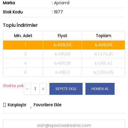
Marka
:
Aptamil
Stok Kodu
: 1977
Toplu İndirimler
Min. Adet
Fiyat
Toplam
1
₺499,09
₺499,09
3
₺491,60
₺1.474,81
4
₺490,36
₺1.961,42
6
₺489,11
₺2.934,65
Stokta yok
SEPETE EKLE
HEMEN AL
Karşılaştır
Favorilere Ekle