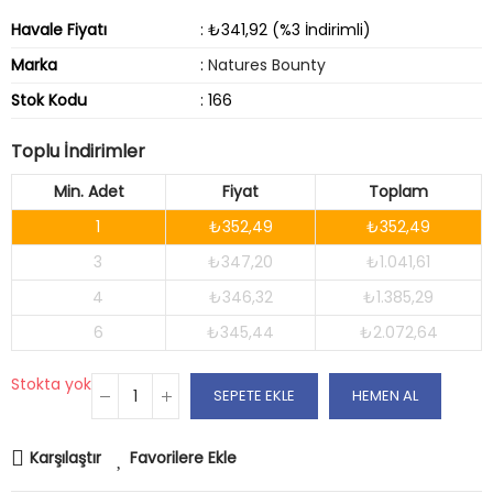
Havale Fiyatı
: ₺341,92 (%3 İndirimli)
Marka
:
Natures Bounty
Stok Kodu
: 166
Toplu İndirimler
Min. Adet
Fiyat
Toplam
1
₺352,49
₺352,49
3
₺347,20
₺1.041,61
4
₺346,32
₺1.385,29
6
₺345,44
₺2.072,64
Stokta yok
SEPETE EKLE
HEMEN AL
Karşılaştır
Favorilere Ekle