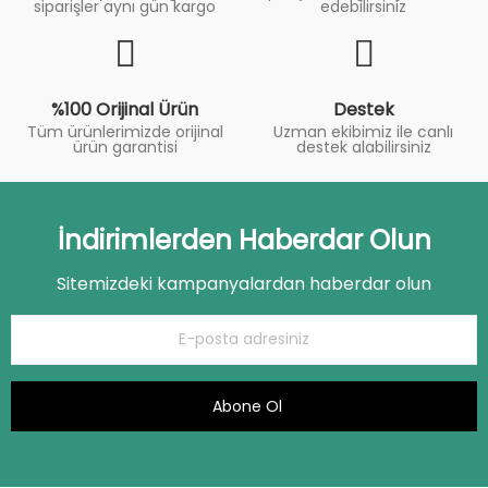
siparişler aynı gün kargo
edebilirsiniz
%100 Orijinal Ürün
Destek
Tüm ürünlerimizde orijinal
Uzman ekibimiz ile canlı
ürün garantisi
destek alabilirsiniz
İndirimlerden Haberdar Olun
Sitemizdeki kampanyalardan haberdar olun
Abone Ol