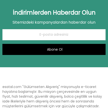
İndirimlerden Haberdar Olun
Sitemizdeki kampanyalardan haberdar olun
Abone Ol
esatal.com "Gülümseten Alışveriş" misyonuyla e-ticaret
hayatına başlamıştır. Bu misyon çerçevesinde en uygun
fiyat, hızlı teslimat, güvenilir alışveriş, bolca çeşitlilik ve kolay
iade ilkeleriyle hem alışveriş öncesi hem de sonrasında
müşterilerini gülümsetmek için var gücüyle çalışmaktadır.