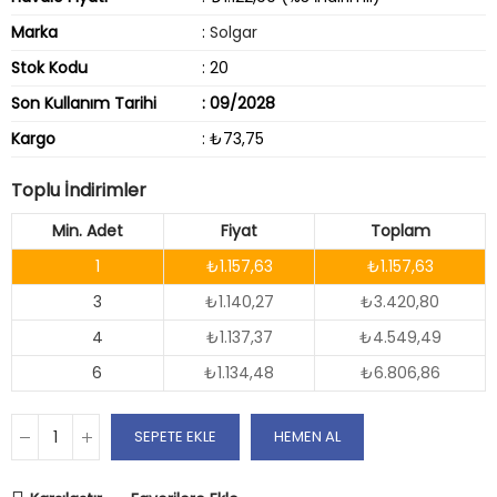
Marka
:
Solgar
Stok Kodu
: 20
Son Kullanım Tarihi
: 09/2028
Kargo
: ₺73,75
Toplu İndirimler
Min. Adet
Fiyat
Toplam
1
₺1.157,63
₺1.157,63
3
₺1.140,27
₺3.420,80
4
₺1.137,37
₺4.549,49
6
₺1.134,48
₺6.806,86
SEPETE EKLE
HEMEN AL