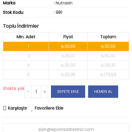
Marka
:
Nutraxin
Stok Kodu
: 981
Toplu İndirimler
Min. Adet
Fiyat
Toplam
1
₺30,56
₺30,56
3
₺30,10
₺90,30
4
₺30,03
₺120,10
6
₺29,95
₺179,69
Stokta yok
SEPETE EKLE
HEMEN AL
Karşılaştır
Favorilere Ekle