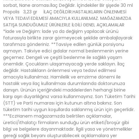
sorbat, Nane aroması.İlaç Değildir. İçindekiler Bir şişede 30 ml
Propolis 3,23 gr İLAÇ DEĞİLDİR.HASTALIKLARIN ÖNLENMESİ
VEYA TEDAVİ EDİLMESİ AMACIYLA KULLANILMAZ. MAĞAZAMIZDA
SATIŞA SUNDUĞUMUZ ÜRÜNLERLE İLGİLİ GENEL AÇIKLAMALAR
*İade ve Değişim: İade ya da değişim yapılacak ürünü
faturasıyla birlikte zarar görmeyecek şekilde ambalajlayarak
tarafımıza gönderiniz. **Tavsiye edilen günlük porsiyonu
aşmayın. Takviye edici gıdalar normal beslenmenin yerine
geçemez. Dengeli ve çeşitli beslenme ile sağlıklı yaşam
önemlidir. Çocukların ulaşamayacağı yerde saklayın. İlaç
değildir. Hastalıkların önlenmesi veya tedavi edilmesi
amacıyla kullanılmaz. Hamilelik ve emzirme dönemi ile
hastalık veya ilaç kullanılması durumlarında doktorunuza
danışın. Ürünün içeriğindeki maddelerden herhangi birine
karşı aşırı duyarlılığınız varsa kullanmayınız. Son Tüketim Tarihi
(STT) ve Parti numarası için kutunun altına bakınız. Son
tüketim tarihi uygun koşullarda saklanmış ürün için geçerlidir.
***EczHanem mağazamızda belirtilen açıklamalar,
üretici/ithalatçı firmaların sunduğu ürün etiketi/broşür gibi
bilgi ve belgelere dayanmaktadır. İlgili yasa ve yönetmelikler
gereği sağlık beyanı oluşturabilecek açıklamalara yer