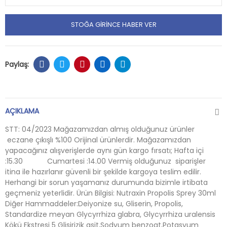
STOĞA GIRINCE HABER VER
AÇIKLAMA
STT: 04/2023 Mağazamızdan almış olduğunuz ürünler
eczane çıkışlı %100 Orijinal ürünlerdir. Mağazamızdan
yapacağınız alışverişlerde aynı gün kargo fırsatı; Hafta içi
:15.30 Cumartesi :14.00 Vermiş olduğunuz siparişler
itina ile hazırlanır güvenli bir şekilde kargoya teslim edilir.
Herhangi bir sorun yaşamanız durumunda bizimle irtibata
geçmeniz yeterlidir. Ürün Bilgisi: Nutraxin Propolis Sprey 30ml
Diğer Hammaddeler:Deiyonize su, Gliserin, Propolis,
Standardize meyan Glycyrrhiza glabra, Glycyrrhiza uralensis
Kökü Ekstresi 5 Glisirizik asit,Sodyum benzoat,Potasyum