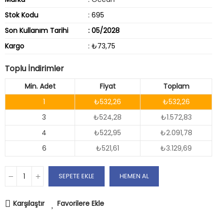
Stok Kodu
: 695
Son Kullanım Tarihi
: 05/2028
Kargo
: ₺73,75
Toplu İndirimler
Min. Adet
Fiyat
Toplam
1
₺532,26
₺532,26
3
₺524,28
₺1.572,83
4
₺522,95
₺2.091,78
6
₺521,61
₺3.129,69
SEPETE EKLE
HEMEN AL
Karşılaştır
Favorilere Ekle