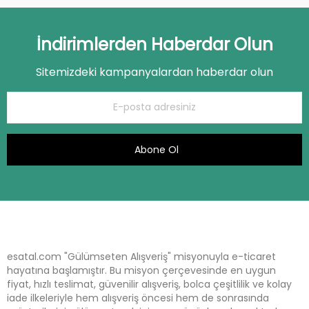
İndirimlerden Haberdar Olun
Sitemizdeki kampanyalardan haberdar olun
Abone Ol
esatal.com "Gülümseten Alışveriş" misyonuyla e-ticaret
hayatına başlamıştır. Bu misyon çerçevesinde en uygun
fiyat, hızlı teslimat, güvenilir alışveriş, bolca çeşitlilik ve kolay
iade ilkeleriyle hem alışveriş öncesi hem de sonrasında