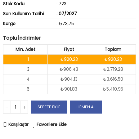
Stok Kodu
: 723
Son Kullanım Tarihi
: 07/2027
Kargo
: ₺73,75
Toplu İndirimler
Min. Adet
Fiyat
Toplam
1
₺920,23
₺920,23
3
₺906,43
₺2.719,28
4
₺904,13
₺3.616,50
6
₺901,83
₺5.410,95
SEPETE EKLE
HEMEN AL
Karşılaştır
Favorilere Ekle