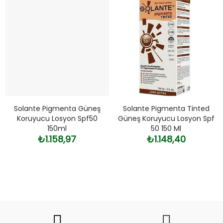
Solante Pigmenta Güneş
Solante Pigmenta Tinted
Koruyucu Losyon Spf50
Güneş Koruyucu Losyon Spf
150ml
50 150 Ml
₺1.158,97
₺1.148,40
Fiyat
Trend