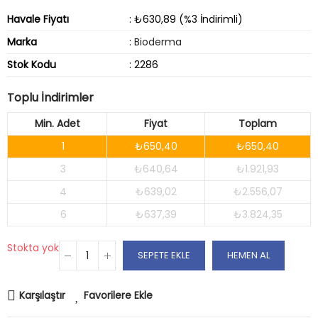
Havale Fiyatı
: ₺630,89 (%3 İndirimli)
Marka
:
Bioderma
Stok Kodu
: 2286
Toplu İndirimler
Min. Adet
Fiyat
Toplam
1
₺650,40
₺650,40
3
₺640,64
₺1.921,93
4
₺639,02
₺2.556,07
6
₺637,39
₺3.824,35
Stokta yok
SEPETE EKLE
HEMEN AL
Karşılaştır
Favorilere Ekle