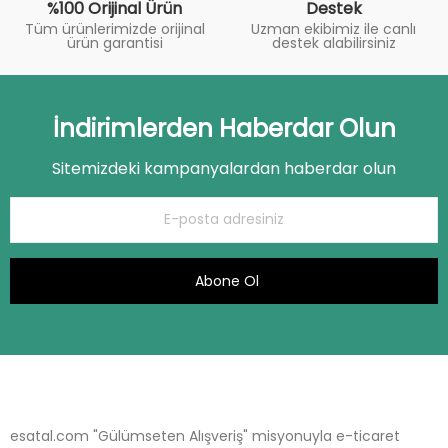
%100 Orijinal Ürün
Destek
Tüm ürünlerimizde orijinal
Uzman ekibimiz ile canlı
ürün garantisi
destek alabilirsiniz
İndirimlerden Haberdar Olun
Sitemizdeki kampanyalardan haberdar olun
Abone Ol
esatal.com "Gülümseten Alışveriş" misyonuyla e-ticaret