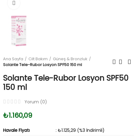
Büyüt
Ana Sayfa
Cilt Bakım
Güneş & Bronzluk
Solante Tele-Rubor Losyon SPF50 150 ml
Solante Tele-Rubor Losyon SPF50
150 ml
Yorum (
0
)
₺1.160,09
Havale Fiyatı
: ₺1.125,29 (%3 İndirimli)