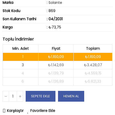
Marka
:
Solante
Stok Kodu
: 869
Son Kullanım Tarihi
: 04/2031
Kargo
: ₺73,75
Toplu İndirimler
Min. Adet
Fiyat
Toplam
1
₺1.160,09
₺1.160,09
3
₺1.142,69
₺3.428,07
4
₺1.139,79
₺4.559,15
6
₺1.136,89
₺6.821,33
SEPETE EKLE
HEMEN AL
Karşılaştır
Favorilere Ekle