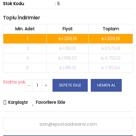
Stok Kodu
: 5
Toplu İndirimler
Min. Adet
Fiyat
Toplam
1
₺1.209,19
₺1.209,19
3
₺1.191,05
₺3.573,16
4
₺1.188,03
₺4.752,12
6
₺1.185,01
₺7.110,04
Stokta yok
SEPETE EKLE
HEMEN AL
Karşılaştır
Favorilere Ekle