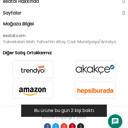
esatal Hakkında
Sayfalar
Mağaza Bilgisi
esatal.com
Yüksekalan Mah. Fahrettin Altay Cad. Muratpaşa/Antalya
Diğer Satış Ortaklarımız
Bu ürüne bu gün 2 kişi baktı
eSatal Copyright 2026
chat