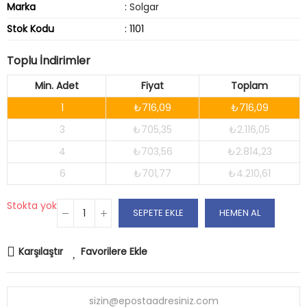
Marka
:
Solgar
Stok Kodu
: 1101
Toplu İndirimler
Min. Adet
Fiyat
Toplam
1
₺716,09
₺716,09
3
₺705,35
₺2.116,05
4
₺703,56
₺2.814,23
6
₺701,77
₺4.210,61
Stokta yok
SEPETE EKLE
HEMEN AL
Karşılaştır
Favorilere Ekle