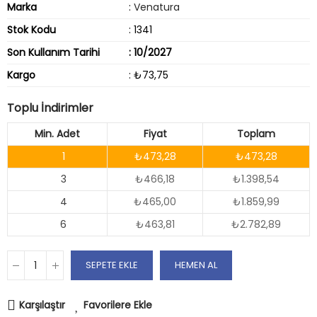
Marka
:
Venatura
Stok Kodu
: 1341
Son Kullanım Tarihi
: 10/2027
Kargo
: ₺73,75
Toplu İndirimler
Min. Adet
Fiyat
Toplam
1
₺473,28
₺473,28
3
₺466,18
₺1.398,54
4
₺465,00
₺1.859,99
6
₺463,81
₺2.782,89
SEPETE EKLE
HEMEN AL
Karşılaştır
Favorilere Ekle