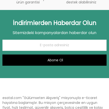
ürün garantisi
destek alabilirsiniz
İndirimlerden Haberdar Olun
Sitemizdeki kampanyalardan haberdar olun
Abone Ol
esatal.com "Gülümseten Alışveriş" misyonuyla e-ticaret
hayatına başlamıştır. Bu misyon çerçevesinde en uygun
fiyat, hızlı teslimat, güvenilir alışveriş, bolca çeşitlilik ve kolay