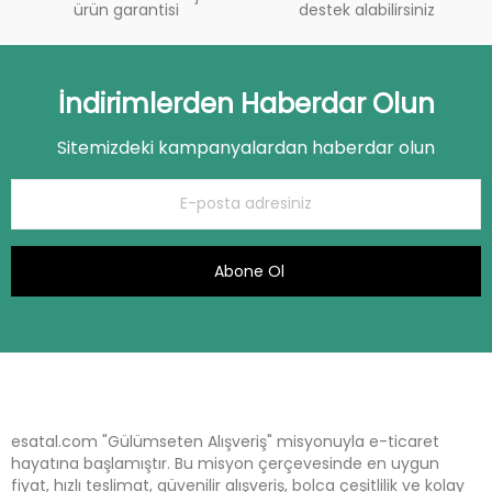
ürün garantisi
destek alabilirsiniz
İndirimlerden Haberdar Olun
Sitemizdeki kampanyalardan haberdar olun
Abone Ol
esatal.com "Gülümseten Alışveriş" misyonuyla e-ticaret
hayatına başlamıştır. Bu misyon çerçevesinde en uygun
fiyat, hızlı teslimat, güvenilir alışveriş, bolca çeşitlilik ve kolay