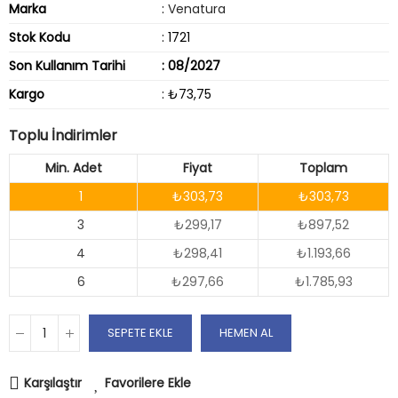
Marka
:
Venatura
Stok Kodu
: 1721
Son Kullanım Tarihi
: 08/2027
Kargo
: ₺73,75
Toplu İndirimler
Min. Adet
Fiyat
Toplam
1
₺303,73
₺303,73
3
₺299,17
₺897,52
4
₺298,41
₺1.193,66
6
₺297,66
₺1.785,93
SEPETE EKLE
HEMEN AL
Karşılaştır
Favorilere Ekle