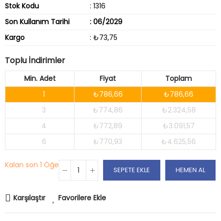
Stok Kodu
: 1316
Son Kullanım Tarihi
: 06/2029
Kargo
: ₺73,75
Toplu İndirimler
Min. Adet
Fiyat
Toplam
1
₺786,66
₺786,66
3
₺774,86
₺2.324,58
4
₺772,89
₺3.091,57
6
₺770,93
₺4.625,56
Kalan son
1 Öğe
SEPETE EKLE
HEMEN AL
Karşılaştır
Favorilere Ekle