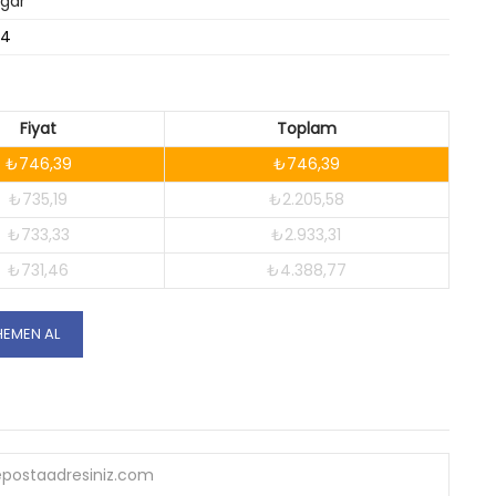
lgar
54
Fiyat
Toplam
₺746,39
₺746,39
₺735,19
₺2.205,58
₺733,33
₺2.933,31
₺731,46
₺4.388,77
HEMEN AL