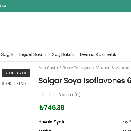
DAVA
Sağlık
Kişisel Bakım
Saç Bakım
Dermo Kozmetik
Ana Sayfa
Besin Takviyesi
Vitamin & Mineral
STOKTA YOK
Solgar Soya Isoflavones 
STOK TÜKENDI
Yorum (
0
)
₺746,39
Havale Fiyatı
: ₺7