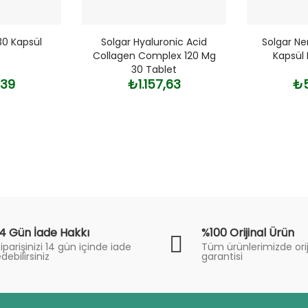
30 Kapsül
Solgar Hyaluronic Acid
Solgar Ne
Collagen Complex 120 Mg
Kapsül 
30 Tablet
,39
₺1.157,63
₺5
14 Gün İade Hakkı
%100 Orijinal Ürün
iparişinizi 14 gün içinde iade
Tüm ürünlerimizde orij
debilirsiniz
garantisi