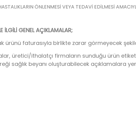
 HASTALIKLARIN ÖNLENMESİ VEYA TEDAVİ EDİLMESİ AMACIY
İLGİLİ GENEL AÇIKLAMALAR;
k ürünü faturasıyla birlikte zarar görmeyecek şeki
 üretici/ithalatçı firmaların sunduğu ürün etiketi/
ereği sağlık beyanı oluşturabilecek açıklamalara ye