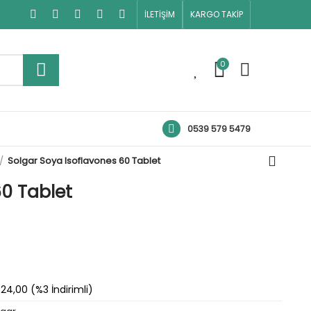
İLETİŞİM
KARGO TAKİP
0
0
0539 579 5479
Solgar Soya Isoflavones 60 Tablet
60 Tablet
24,00 (%3 İndirimli)