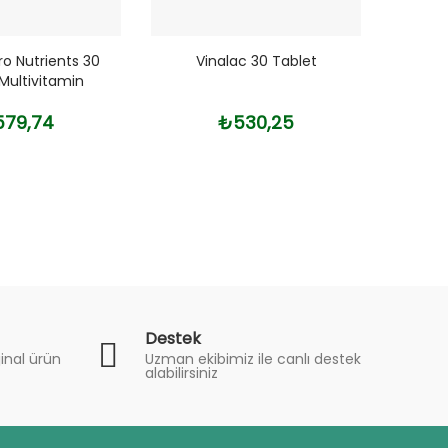
ro Nutrients 30
Vinalac 30 Tablet
Solg
Multivitamin
Mcg 
79,74
₺530,25
Destek
inal ürün
Uzman ekibimiz ile canlı destek
alabilirsiniz