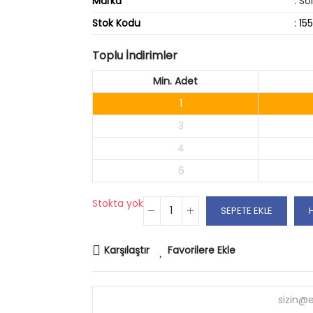
Marka
:
So
Stok Kodu
: 15
Toplu İndirimler
Min. Adet
1
3
4
6
Stokta yok
SEPETE EKLE
Karşılaştır
Favorilere Ekle