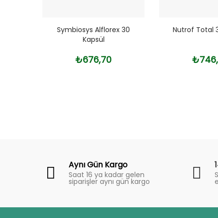
Mcg 50
Symbiosys Alflorex 30
Nutrof Total 
Kapsül
₺676,70
₺746
Fiyat
Trend
Aynı Gün Kargo
Saat 16 ya kadar gelen
S
siparişler aynı gün kargo
e