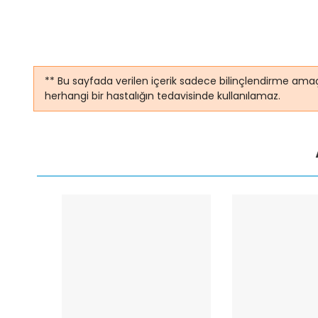
** Bu sayfada verilen içerik sadece bilinçlendirme amaç
herhangi bir hastalığın tedavisinde kullanılamaz.