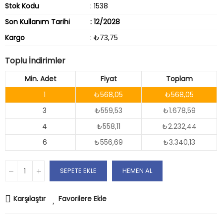
Stok Kodu
: 1538
Son Kullanım Tarihi
: 12/2028
Kargo
: ₺73,75
Toplu İndirimler
Min. Adet
Fiyat
Toplam
1
₺568,05
₺568,05
3
₺559,53
₺1.678,59
4
₺558,11
₺2.232,44
6
₺556,69
₺3.340,13
SEPETE EKLE
HEMEN AL
Karşılaştır
Favorilere Ekle