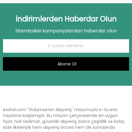
İndirimlerden Haberdar Olun
Sitemizdeki kampanyalardan haberdar olun
Abone Ol
esatal.com "Gülümseten Alışveriş" misyonuyla e-ticaret
hayatına başlamıştır. Bu misyon çerçevesinde en uygun
fiyat, hızlı teslimat, güvenilir alışveriş, bolca çeşitlilik ve kolay
iade ilkeleriyle hem alışveriş öncesi hem de sonrasında