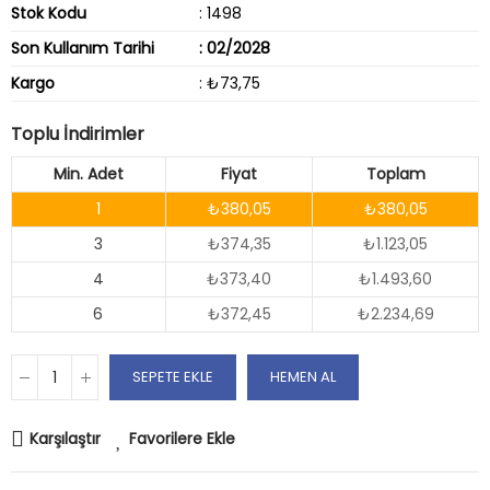
Stok Kodu
: 1498
Son Kullanım Tarihi
: 02/2028
Kargo
: ₺73,75
Toplu İndirimler
Min. Adet
Fiyat
Toplam
1
₺380,05
₺380,05
3
₺374,35
₺1.123,05
4
₺373,40
₺1.493,60
6
₺372,45
₺2.234,69
SEPETE EKLE
HEMEN AL
Karşılaştır
Favorilere Ekle