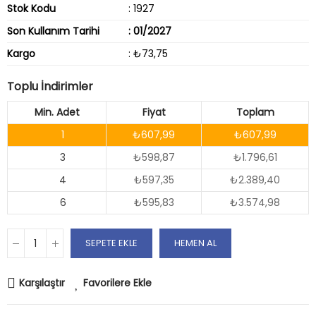
Stok Kodu
: 1927
Son Kullanım Tarihi
: 01/2027
Kargo
: ₺73,75
Toplu İndirimler
Min. Adet
Fiyat
Toplam
1
₺607,99
₺607,99
3
₺598,87
₺1.796,61
4
₺597,35
₺2.389,40
6
₺595,83
₺3.574,98
SEPETE EKLE
HEMEN AL
Karşılaştır
Favorilere Ekle