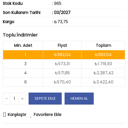
Stok Kodu
: 965
Son Kullanım Tarihi
: 03/2027
Kargo
: ₺73,75
Toplu İndirimler
Min. Adet
Fiyat
Toplam
1
₺582,04
₺582,04
3
₺573,31
₺1.719,93
4
₺571,85
₺2.287,42
6
₺570,40
₺3.422,40
SEPETE EKLE
HEMEN AL
Karşılaştır
Favorilere Ekle