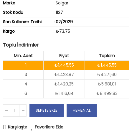
Marka
:
Solgar
Stok Kodu
: 1127
Son Kullanım Tarihi
: 02/2029
Kargo
: ₺73,75
Toplu İndirimler
Min. Adet
Fiyat
Toplam
1
₺1.445,55
₺1.445,55
3
₺1.423,87
₺4.271,60
4
₺1.420,25
₺5.681,01
6
₺1.416,64
₺8.499,83
SEPETE EKLE
HEMEN AL
Karşılaştır
Favorilere Ekle