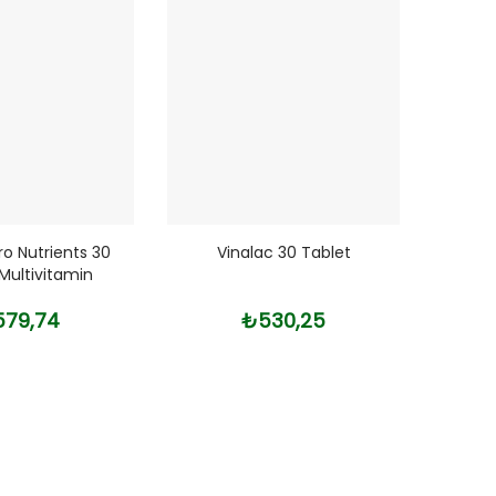
ro Nutrients 30
Vinalac 30 Tablet
Solg
Multivitamin
Mcg 
79,74
₺530,25