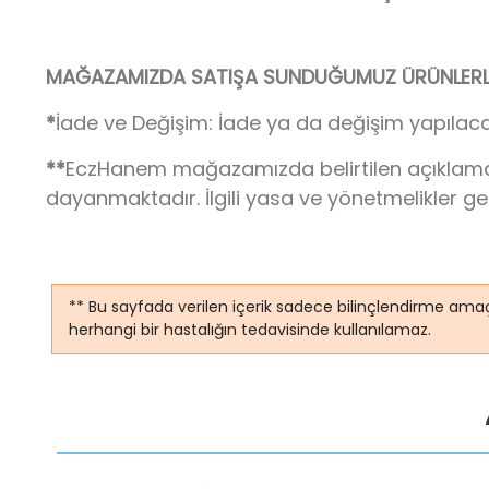
MAĞAZAMIZDA SATIŞA SUNDUĞUMUZ ÜRÜNLERLE 
*
İade ve Değişim: İade ya da değişim yapılaca
**
EczHanem mağazamızda belirtilen açıklamalar,
dayanmaktadır. İlgili yasa ve yönetmelikler g
** Bu sayfada verilen içerik sadece bilinçlendirme amaç
herhangi bir hastalığın tedavisinde kullanılamaz.