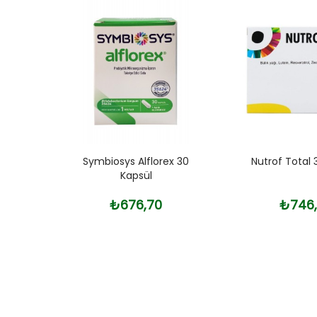
Mcg 50
Symbiosys Alflorex 30
Nutrof Total 
Kapsül
₺676,70
₺746