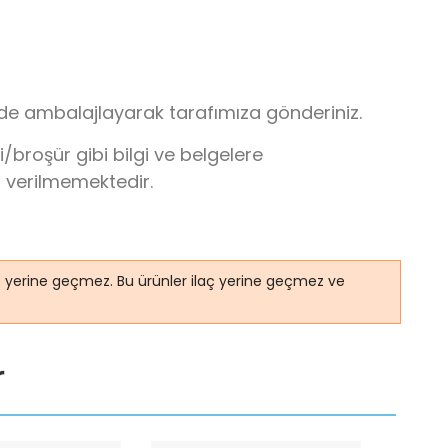
lde ambalajlayarak tarafımıza gönderiniz.
broşür gibi bilgi ve belgelere
r verilmemektedir.
ye yerine geçmez. Bu ürünler ilaç yerine geçmez ve
r