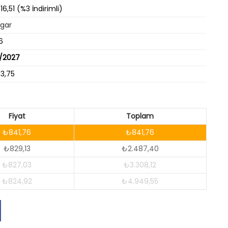
16,51 (%3 İndirimli)
lgar
6
9/2027
73,75
Fiyat
Toplam
₺841,76
₺841,76
₺829,13
₺2.487,40
₺827,03
₺3.308,12
₺824,92
₺4.949,55