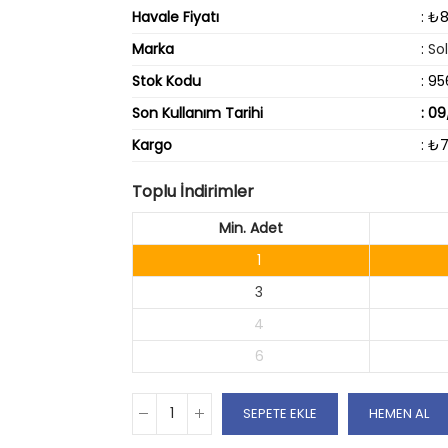
Havale Fiyatı
: ₺8
Marka
:
So
Stok Kodu
: 95
Son Kullanım Tarihi
: 0
Kargo
: ₺
Toplu İndirimler
Min. Adet
1
3
4
6
SEPETE EKLE
HEMEN AL