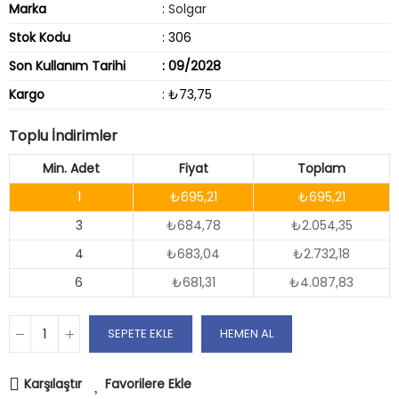
Marka
:
Solgar
Stok Kodu
: 306
Son Kullanım Tarihi
: 09/2028
Kargo
: ₺73,75
Toplu İndirimler
Min. Adet
Fiyat
Toplam
1
₺695,21
₺695,21
3
₺684,78
₺2.054,35
4
₺683,04
₺2.732,18
6
₺681,31
₺4.087,83
SEPETE EKLE
HEMEN AL
Karşılaştır
Favorilere Ekle