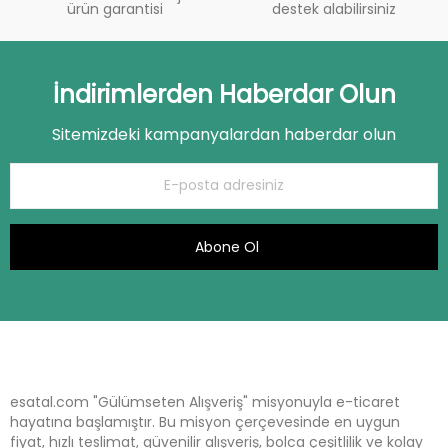
ürün garantisi
destek alabilirsiniz
İndirimlerden Haberdar Olun
Sitemizdeki kampanyalardan haberdar olun
Abone Ol
esatal.com "Gülümseten Alışveriş" misyonuyla e-ticaret
hayatına başlamıştır. Bu misyon çerçevesinde en uygun
fiyat, hızlı teslimat, güvenilir alışveriş, bolca çeşitlilik ve kolay