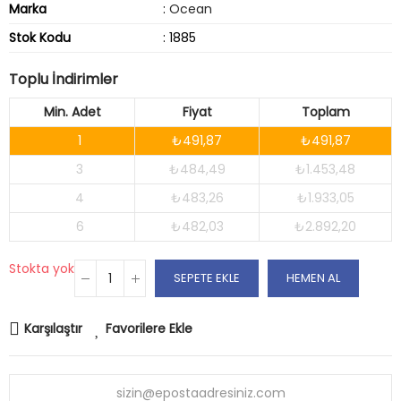
Marka
:
Ocean
Stok Kodu
: 1885
Toplu İndirimler
Min. Adet
Fiyat
Toplam
1
₺491,87
₺491,87
3
₺484,49
₺1.453,48
4
₺483,26
₺1.933,05
6
₺482,03
₺2.892,20
Stokta yok
SEPETE EKLE
HEMEN AL
Karşılaştır
Favorilere Ekle