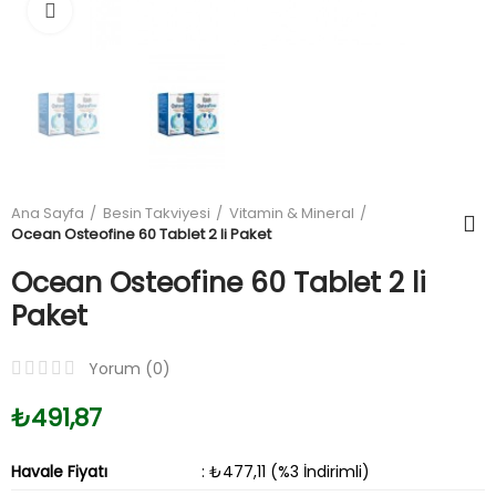
Büyüt
Ana Sayfa
Besin Takviyesi
Vitamin & Mineral
Ocean Osteofine 60 Tablet 2 li Paket
Ocean Osteofine 60 Tablet 2 li
Paket
Yorum (
0
)
₺491,87
Havale Fiyatı
: ₺477,11 (%3 İndirimli)