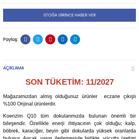
STOĞA GIRINCE HABER VER
AÇIKLAMA
SON TÜKETİM: 11/2027
Mağazamızdan almış olduğunuz ürünler eczane çıkışlı
%100 Orijinal ürünlerdir.
Koenzim Q10 tüm dokularımızda bulunan önemli bir
bileşendir. Özellikle enerji ihtiyacının çok olduğu; kalp,
böbrek, karaciğer, beyin gibi dokularda yüksek oranlarda
bulunur. Ancak, yaşın ilerlemesiyle birlikte, vücutta üretimi