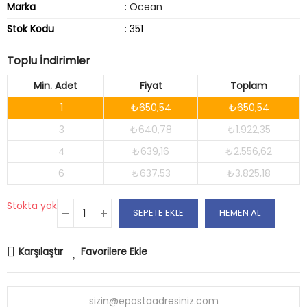
Marka
:
Ocean
Stok Kodu
: 351
Toplu İndirimler
Min. Adet
Fiyat
Toplam
1
₺650,54
₺650,54
3
₺640,78
₺1.922,35
4
₺639,16
₺2.556,62
6
₺637,53
₺3.825,18
Stokta yok
SEPETE EKLE
HEMEN AL
Karşılaştır
Favorilere Ekle