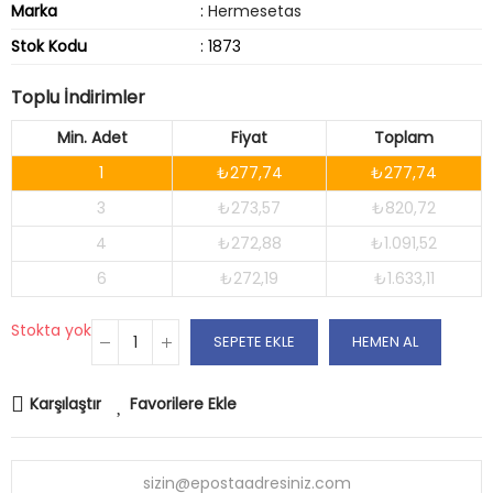
Marka
:
Hermesetas
Stok Kodu
: 1873
Toplu İndirimler
Min. Adet
Fiyat
Toplam
1
₺277,74
₺277,74
3
₺273,57
₺820,72
4
₺272,88
₺1.091,52
6
₺272,19
₺1.633,11
Stokta yok
SEPETE EKLE
HEMEN AL
Karşılaştır
Favorilere Ekle