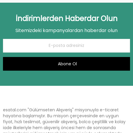
İndirimlerden Haberdar Olun
Sitemizdeki kampanyalardan haberdar olun
Abone Ol
esatal.com "Gülümseten Alışveriş" misyonuyla e-ticaret
hayatına başlamıştır. Bu misyon çerçevesinde en uygun
fiyat, hızlı teslimat, güvenilir alışveriş, bolca çeşitlilik ve kolay
iade ilkeleriyle hem alışveriş öncesi hem de sonrasında