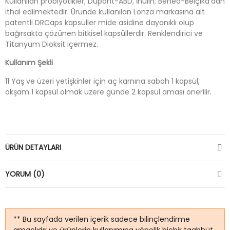
Kullanılan probiyotikler; Dupont-ABD, İnülin; Beneo-Belçika’dan
ithal edilmektedir. Üründe kullanılan Lonza markasına ait
patentli DRCaps kapsüller mide asidine dayanıklı olup
bağırsakta çözünen bitkisel kapsüllerdir. Renklendirici ve
Titanyum Dioksit içermez.
Kullanım Şekli
11 Yaş ve üzeri yetişkinler için aç karnına sabah 1 kapsül,
akşam 1 kapsül olmak üzere günde 2 kapsül aması önerilir.
ÜRÜN DETAYLARI
YORUM (0)
** Bu sayfada verilen içerik sadece bilinçlendirme