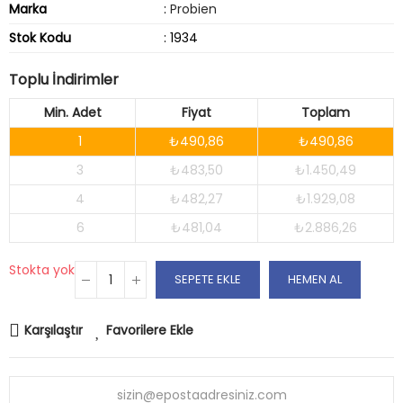
Marka
:
Probien
Stok Kodu
: 1934
Toplu İndirimler
Min. Adet
Fiyat
Toplam
1
₺490,86
₺490,86
3
₺483,50
₺1.450,49
4
₺482,27
₺1.929,08
6
₺481,04
₺2.886,26
Stokta yok
SEPETE EKLE
HEMEN AL
Karşılaştır
Favorilere Ekle