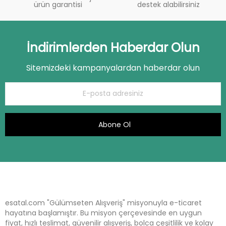
ürün garantisi
destek alabilirsiniz
İndirimlerden Haberdar Olun
Sitemizdeki kampanyalardan haberdar olun
Abone Ol
esatal.com "Gülümseten Alışveriş" misyonuyla e-ticaret
hayatına başlamıştır. Bu misyon çerçevesinde en uygun
fiyat, hızlı teslimat, güvenilir alışveriş, bolca çeşitlilik ve kolay