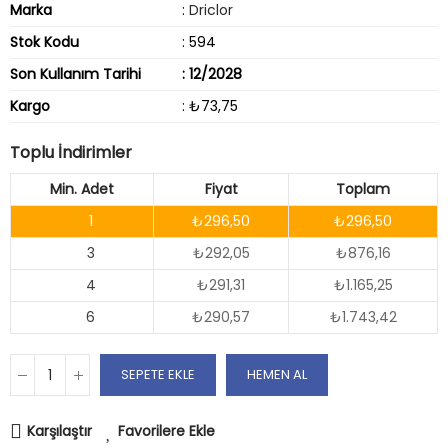
Marka
:
Driclor
Stok Kodu
: 594
Son Kullanım Tarihi
: 12/2028
Kargo
: ₺73,75
Toplu İndirimler
Min. Adet
Fiyat
Toplam
1
₺296,50
₺296,50
3
₺292,05
₺876,16
4
₺291,31
₺1.165,25
6
₺290,57
₺1.743,42
SEPETE EKLE
HEMEN AL
Karşılaştır
Favorilere Ekle