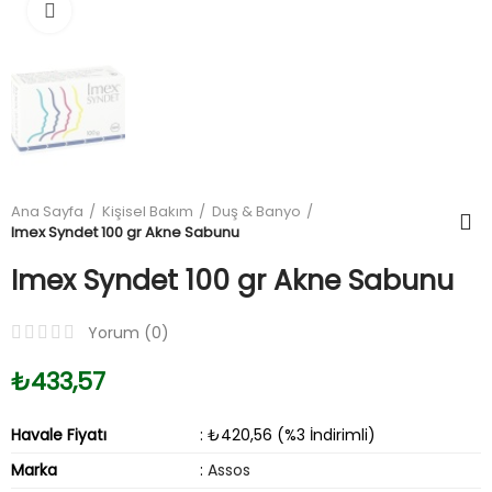
Büyüt
Ana Sayfa
Kişisel Bakım
Duş & Banyo
Imex Syndet 100 gr Akne Sabunu
Imex Syndet 100 gr Akne Sabunu
Yorum (
0
)
₺433,57
Havale Fiyatı
: ₺420,56 (%3 İndirimli)
Marka
:
Assos