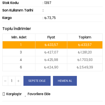
Stok Kodu
: 1397
Son Kullanım Tarihi
:
Kargo
: ₺73,75
Toplu İndirimler
Min. Adet
Fiyat
Toplam
1
₺433,57
₺433,57
3
₺427,07
₺1.281,20
4
₺425,98
₺1.703,93
6
₺424,90
₺2.549,39
SEPETE EKLE
HEMEN AL
Karşılaştır
Favorilere Ekle