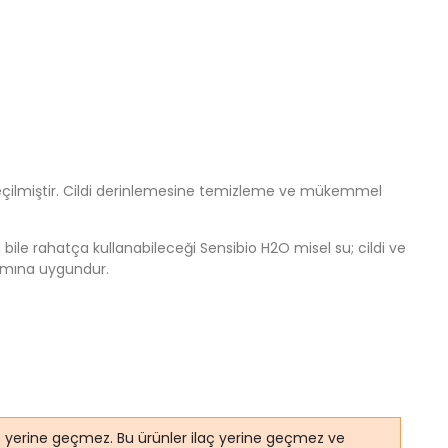
e seçilmiştir. Cildi derinlemesine temizleme ve mükemmel
in bile rahatça kullanabileceği Sensibio H2O misel su; cildi ve
anımına uygundur.
ye yerine geçmez. Bu ürünler ilaç yerine geçmez ve