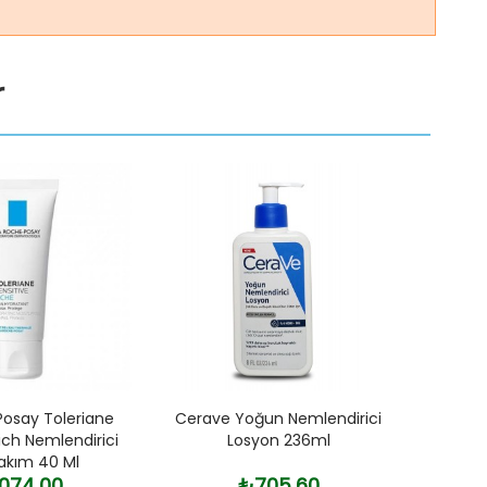
r
Posay Toleriane
Cerave Yoğun Nemlendirici
La R
ich Nemlendirici
Losyon 236ml
Ba
akım 40 Ml
.074,00
₺705,60