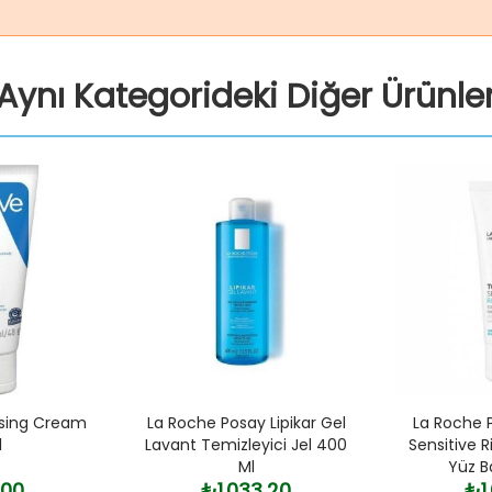
Aynı Kategorideki Diğer Ürünle
ising Cream
La Roche Posay Lipikar Gel
La Roche 
l
Lavant Temizleyici Jel 400
Sensitive R
Ml
Yüz B
,00
₺1.033,20
₺1