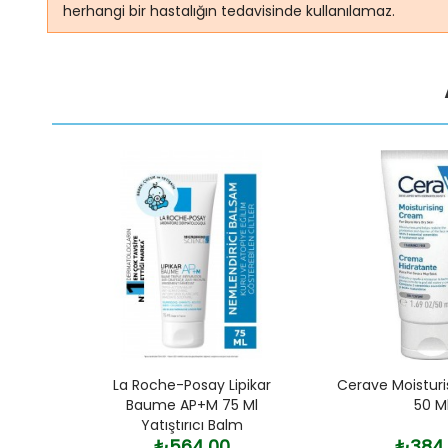
herhangi bir hastalığın tedavisinde kullanılamaz.
ndirici
La Roche-Posay Lipikar
Cerave Moistur
Baume AP+M 75 Ml
50 M
Yatıştırıcı Balm
₺564,00
₺384