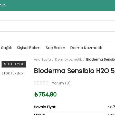
DAVA
Sağlık
Kişisel Bakım
Saç Bakım
Dermo Kozmetik
Ana Sayfa
Dermokozmetik
Bioderma Sensibi
STOKTA YOK
Bioderma Sensibio H2O 5
STOK TÜKENDI
Yorum (
0
)
₺754,80
Havale Fiyatı
: ₺7