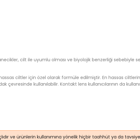
necikler, cilt ile uyumlu olması ve biyolojik benzerliği sebebiyl
hassas ciltler için özel olarak formüle edilmiştir. En hassas ciltler
k çevresinde kullanılabilir. Kontakt lens kullanıcılarının da kull
lıdır ve ürünlerin kullanımına yönelik hiçbir taahhüt ya da tavsi