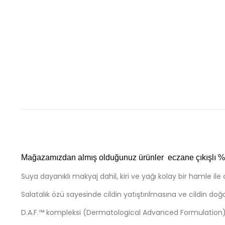
Mağazamızdan almış olduğunuz ürünler eczane çıkışlı %10
Suya dayanıklı makyaj dahil, kiri ve yağı kolay bir hamle il
Salatalık özü sayesinde cildin yatıştırılmasına ve cildin d
D.A.F.™ kompleksi (Dermatological Advanced Formulation) p