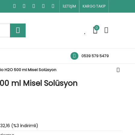
İLETİŞİM
KARGO TAKİP
0
0
0539 579 5479
o H2O 500 ml Misel Solüsyon
00 ml Misel Solüsyon
32,16 (%3 İndirimli)