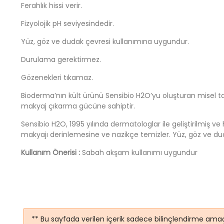
Ferahlık hissi verir.
Fizyolojik pH seviyesindedir.
Yüz, göz ve dudak çevresi kullanımına uygundur.
Durulama gerektirmez.
Gözenekleri tıkamaz.
Bioderma’nın kült ürünü Sensibio H2O’yu oluşturan misel ta
makyaj çıkarma gücüne sahiptir.
Sensibio H2O, 1995 yılında dermatologlar ile geliştirilmiş ve 
makyajı derinlemesine ve nazikçe temizler. Yüz, göz ve duda
Kullanım Önerisi :
Sabah akşam kullanımı uygundur
** Bu sayfada verilen içerik sadece bilinçlendirme amaç