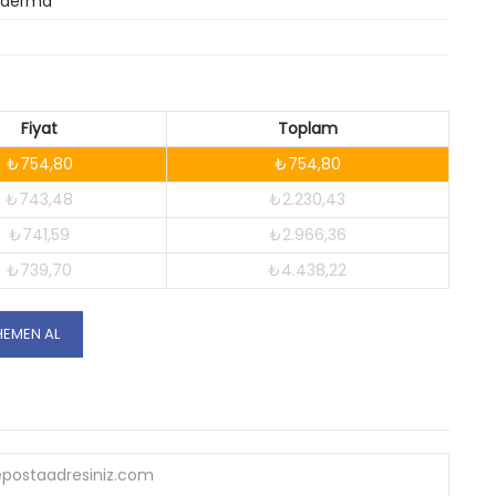
oderma
Fiyat
Toplam
₺754,80
₺754,80
₺743,48
₺2.230,43
₺741,59
₺2.966,36
₺739,70
₺4.438,22
HEMEN AL