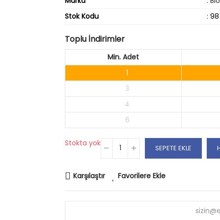
Marka
:
Bi
Stok Kodu
: 98
Toplu İndirimler
Min. Adet
1
3
4
6
Stokta yok
SEPETE EKLE
Karşılaştır
Favorilere Ekle