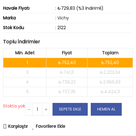
Havale Fiyatı
: ₺729,83 (%3 İndirimli)
Marka
:
Vichy
Stok Kodu
: 2122
Toplu İndirimler
Min. Adet
Fiyat
Toplam
1
₺752,40
₺752,40
3
₺741,11
₺2.223,34
4
₺739,23
₺2.956,93
6
₺737,35
₺4.424,11
Stokta yok
SEPETE EKLE
HEMEN AL
Karşılaştır
Favorilere Ekle