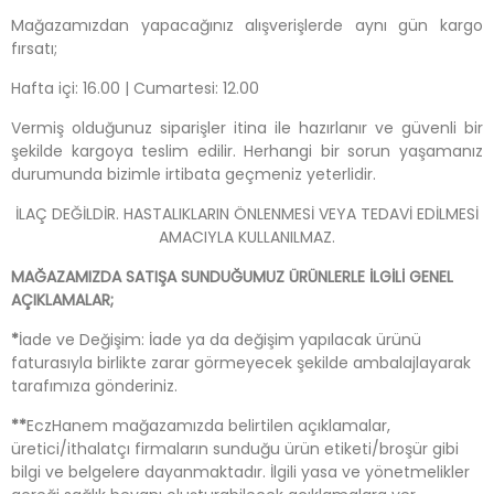
Mağazamızdan yapacağınız alışverişlerde aynı gün kargo
fırsatı;
Hafta içi: 16.00 | Cumartesi: 12.00
Vermiş olduğunuz siparişler itina ile hazırlanır ve güvenli bir
şekilde kargoya teslim edilir. Herhangi bir sorun yaşamanız
durumunda bizimle irtibata geçmeniz yeterlidir.
İLAÇ DEĞİLDİR. HASTALIKLARIN ÖNLENMESİ VEYA TEDAVİ EDİLMESİ
AMACIYLA KULLANILMAZ.
MAĞAZAMIZDA SATIŞA SUNDUĞUMUZ ÜRÜNLERLE İLGİLİ GENEL
AÇIKLAMALAR;
*
İade ve Değişim: İade ya da değişim yapılacak ürünü
faturasıyla birlikte zarar görmeyecek şekilde ambalajlayarak
tarafımıza gönderiniz.
**
EczHanem mağazamızda belirtilen açıklamalar,
üretici/ithalatçı firmaların sunduğu ürün etiketi/broşür gibi
bilgi ve belgelere dayanmaktadır. İlgili yasa ve yönetmelikler