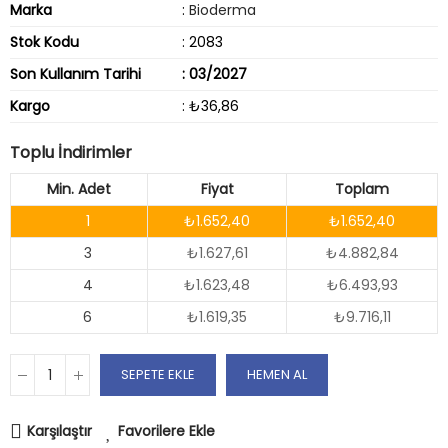
Marka
:
Bioderma
Stok Kodu
: 2083
Son Kullanım Tarihi
: 03/2027
Kargo
: ₺36,86
Toplu İndirimler
Min. Adet
Fiyat
Toplam
1
₺1.652,40
₺1.652,40
3
₺1.627,61
₺4.882,84
4
₺1.623,48
₺6.493,93
6
₺1.619,35
₺9.716,11
SEPETE EKLE
HEMEN AL
Karşılaştır
Favorilere Ekle