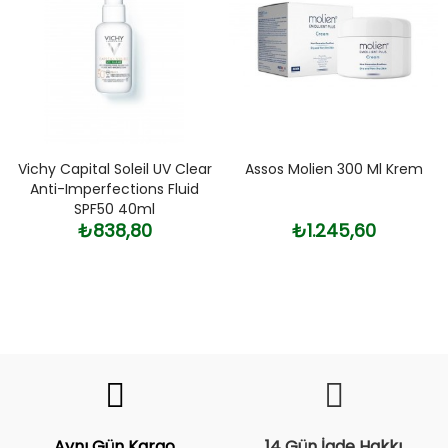
Vichy Capital Soleil UV Clear
Assos Molien 300 Ml Krem
Anti-Imperfections Fluid
SPF50 40ml
₺838,80
₺1.245,60
Fiyat
Trend
Aynı Gün Kargo
14 Gün İade Hakkı