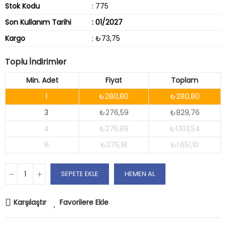
Stok Kodu
: 775
Son Kullanım Tarihi
: 01/2027
Kargo
: ₺73,75
Toplu İndirimler
Min. Adet
Fiyat
Toplam
1
₺280,80
₺280,80
3
₺276,59
₺829,76
4
₺275,89
₺1.103,54
6
₺275,18
₺1.651,10
SEPETE EKLE
HEMEN AL
Karşılaştır
Favorilere Ekle