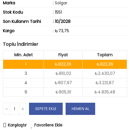
Marka
:
Solgar
Stok Kodu
: 1551
Son Kullanım Tarihi
: 10/2028
Kargo
: ₺73,75
Toplu İndirimler
Min. Adet
Fiyat
Toplam
1
₺822,36
₺822,36
3
₺810,02
₺2.430,07
4
₺807,97
₺3.231,87
6
₺805,91
₺4.835,48
SEPETE EKLE
HEMEN AL
Karşılaştır
Favorilere Ekle