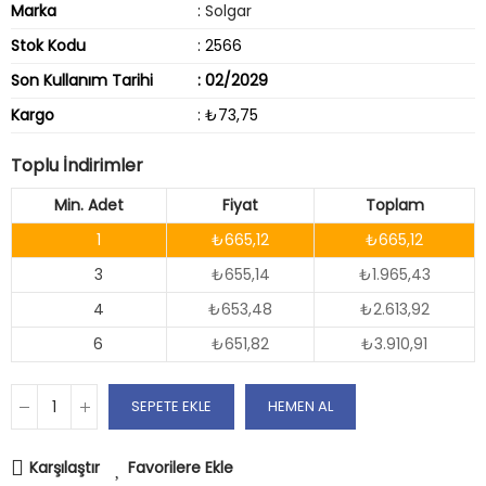
Marka
:
Solgar
Stok Kodu
: 2566
Son Kullanım Tarihi
: 02/2029
Kargo
: ₺73,75
Toplu İndirimler
Min. Adet
Fiyat
Toplam
1
₺665,12
₺665,12
3
₺655,14
₺1.965,43
4
₺653,48
₺2.613,92
6
₺651,82
₺3.910,91
SEPETE EKLE
HEMEN AL
Karşılaştır
Favorilere Ekle