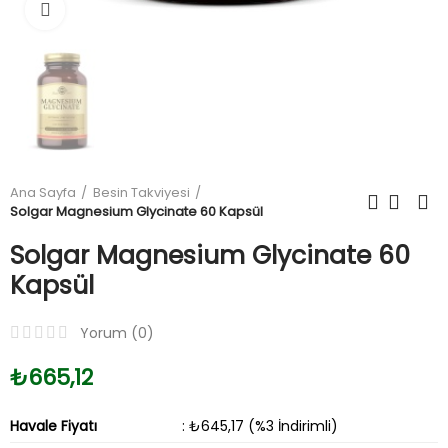
Büyüt
Ana Sayfa
Besin Takviyesi
Solgar Magnesium Glycinate 60 Kapsül
Solgar Magnesium Glycinate 60
Kapsül
Yorum (
0
)
₺665,12
Havale Fiyatı
: ₺645,17 (%3 İndirimli)