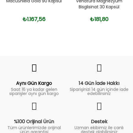
MacuShield Gold 90 Kapsül
Venatura Magnezyum
Bisglisinat 30 Kapsül
₺1.167,56
₺181,80
Fiyat
Trend
Aynı Gün Kargo
14 Gün İade Hakkı
Saat 16 ya kadar gelen
Siparişinizi 14 gün içinde iade
siparişler aynı gün kargo
edebilirsiniz
%100 Orijinal Ürün
Destek
Tüm ürünlerimizde orijinal
Uzman ekibimiz ile canlı
ürün garantisi
destek alabilirsiniz