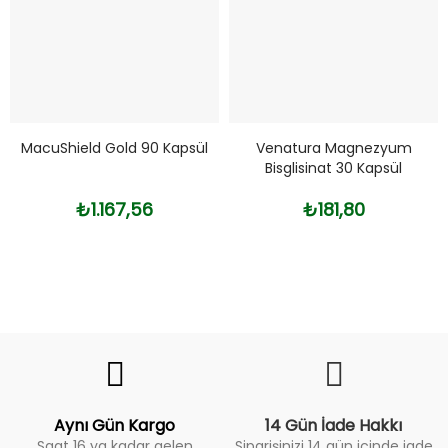
MacuShield Gold 90 Kapsül
Venatura Magnezyum
Bisglisinat 30 Kapsül
₺1.167,56
₺181,80
Fiyat
Trend
Aynı Gün Kargo
14 Gün İade Hakkı
Saat 16 ya kadar gelen
Siparişinizi 14 gün içinde iade