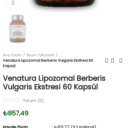
Büyüt
Ana Sayfa
Besin Takviyesi
Venatura Lipozomal Berberis Vulgaris Ekstresi 60
Kapsül
Venatura Lipozomal Berberis
Vulgaris Ekstresi 60 Kapsül
Yorum (
0
)
₺857,49
Havale Fiyatı
: ₺831,77 (%3 İndirimli)