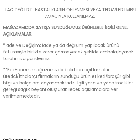
İLAÇ DEĞİLDİR. HASTALIKLARIN ÖNLENMESİ VEYA TEDAVİ EDİLMESİ
AMACIYLA KULLANILMAZ.
MAĞAZAMIZDA SATIŞA SUNDUĞUMUZ ÜRÜNLERLE İLGİLİ GENEL
AÇIKLAMALAR;
*
İade ve Değişim: İade ya da değişim yapılacak ürünü
faturasıyla birlikte zarar görmeyecek şekilde ambalajlayarak
tarafımıza gönderiniz.
**
EczHanem mağazamızda belirtilen açıklamalar,
üretici/ithalatçı firmaların sunduğu ürün etiketi/broşür gibi
bilgi ve belgelere dayanmaktadır. İlgili yasa ve yönetmelikler
gereği sağlık beyanı oluşturabilecek açıklamalara yer
verilmemektedir.