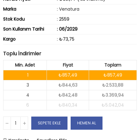
Marka
:
Venatura
Stok Kodu
: 2559
Son Kullanım Tarihi
: 06/2029
Kargo
: ₺73,75
Toplu İndirimler
Min. Adet
Fiyat
Toplam
1
₺857,49
₺857,49
3
₺844,63
₺2.533,88
4
₺842,48
₺3.369,94
6
₺840,34
₺5.042,04
SEPETE EKLE
HEMEN AL