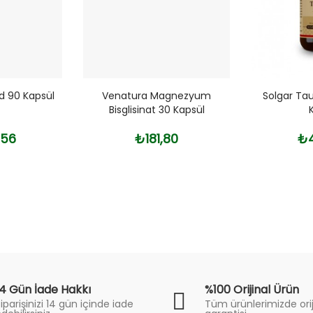
d 90 Kapsül
Venatura Magnezyum
Solgar Ta
Bisglisinat 30 Kapsül
,56
₺181,80
₺4
14 Gün İade Hakkı
%100 Orijinal Ürün
iparişinizi 14 gün içinde iade
Tüm ürünlerimizde orij