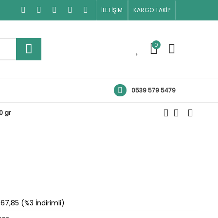
İLETİŞİM
KARGO TAKİP
0
0
0539 579 5479
0 gr
67,85 (%3 İndirimli)