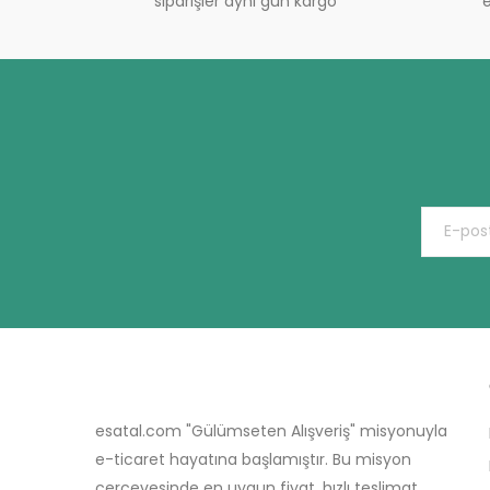
siparişler aynı gün kargo
e
esatal.com "Gülümseten Alışveriş" misyonuyla
e-ticaret hayatına başlamıştır. Bu misyon
çerçevesinde en uygun fiyat, hızlı teslimat,