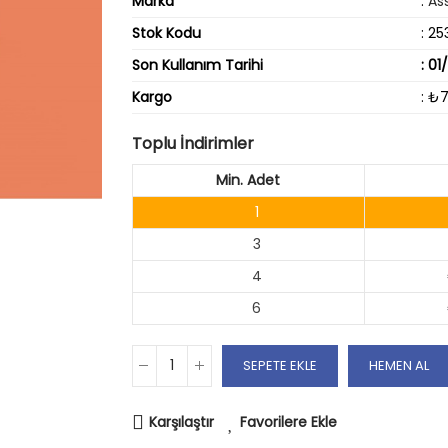
Marka
:
As
Stok Kodu
: 25
Son Kullanım Tarihi
: 01
Kargo
: ₺
Toplu İndirimler
Min. Adet
1
3
4
6
SEPETE EKLE
HEMEN AL
Karşılaştır
Favorilere Ekle