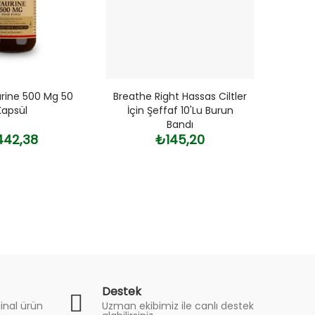
urine 500 Mg 50
Breathe Right Hassas Ciltler
Hair
Kapsül
İçin Şeffaf 10'lu Burun
Er
Bandı
Dökü
42,38
₺145,20
Destek
inal ürün
Uzman ekibimiz ile canlı destek