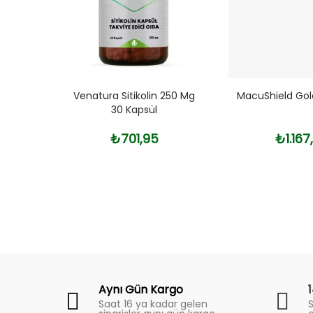
500 Mg
Venatura Sitikolin 250 Mg
MacuShield Gol
a 60
30 Kapsül
₺701,95
₺1.167
Fiyat
Trend
Aynı Gün Kargo
Saat 16 ya kadar gelen
S