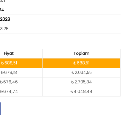
sos
34
/2028
73,75
Fiyat
Toplam
₺688,51
₺688,51
₺678,18
₺2.034,55
₺676,46
₺2.705,84
₺674,74
₺4.048,44