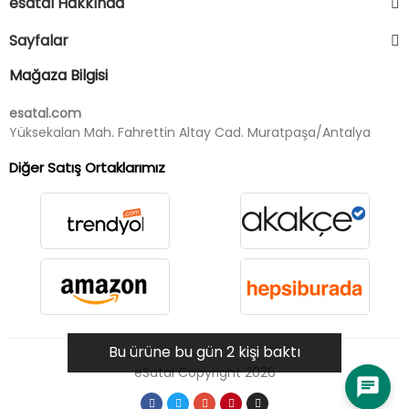
esatal Hakkında
Sayfalar
Mağaza Bilgisi
esatal.com
Yüksekalan Mah. Fahrettin Altay Cad. Muratpaşa/Antalya
Diğer Satış Ortaklarımız
Bu ürüne bu gün 2 kişi baktı
eSatal Copyright 2026
chat