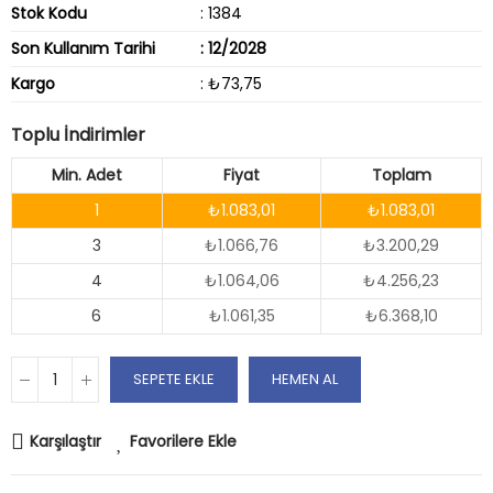
Stok Kodu
: 1384
Son Kullanım Tarihi
: 12/2028
Kargo
: ₺73,75
Toplu İndirimler
Min. Adet
Fiyat
Toplam
1
₺1.083,01
₺1.083,01
3
₺1.066,76
₺3.200,29
4
₺1.064,06
₺4.256,23
6
₺1.061,35
₺6.368,10
SEPETE EKLE
HEMEN AL
Karşılaştır
Favorilere Ekle