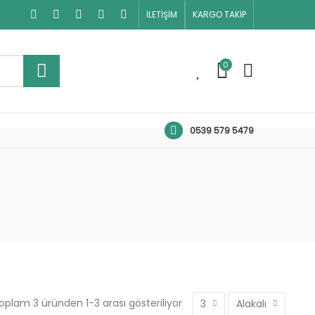
İLETİŞİM
KARGO TAKİP
0
0
0539 579 5479
oplam 3 üründen 1-3 arası gösteriliyor
3
Alakalı