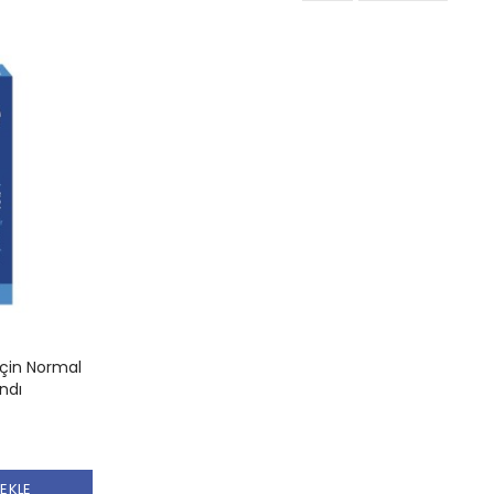
İçin Normal
ndı
 EKLE